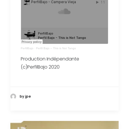
PerfilBajo
·
Perfil Bajo – This is Not Tango
Production Indépendante
(c)PerfilBajo 2020
by jpe