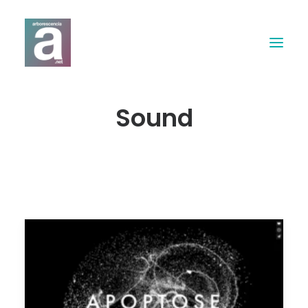
Sound
Expertises
Webdesign
Print
Musique & Son
Contact