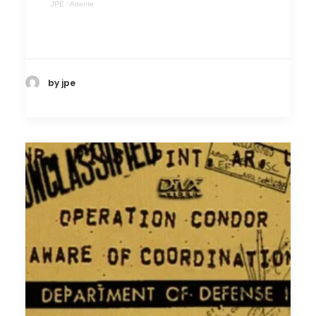
JPE
·
Attente
by jpe