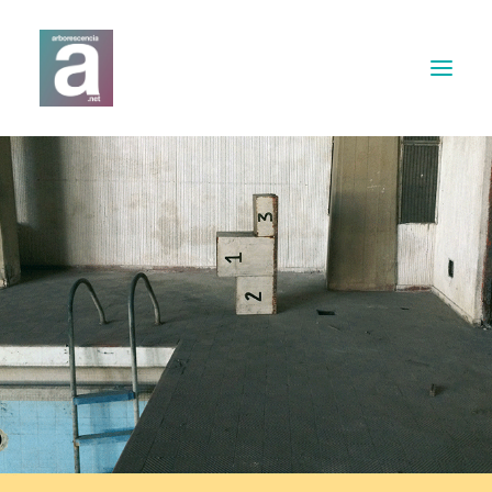
Expertises
Webdesign
Print
Musique & Son
Contact