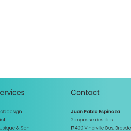
ervices
Contact
ebdesign
Juan Pablo Espinoza
int
2 impasse des lilas
usique & Son
17490 Vinerville Bas, Bresd