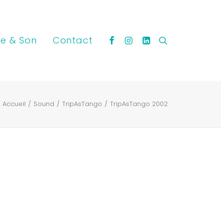
e & Son
Contact
Accueil
Sound
TripAsTango
TripAsTango 2002