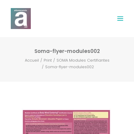
Soma-flyer-modules002
Expertises
Accueil
Print
SOMA Modules Certifiantes
Soma-flyer-modules002
Webdesign
Print
Musique & Son
Contact