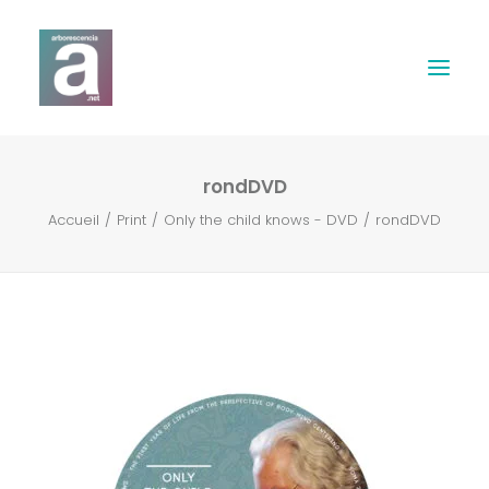
rondDVD
Expertises
Accueil
Print
Only the child knows - DVD
rondDVD
Webdesign
Print
Musique & Son
Contact