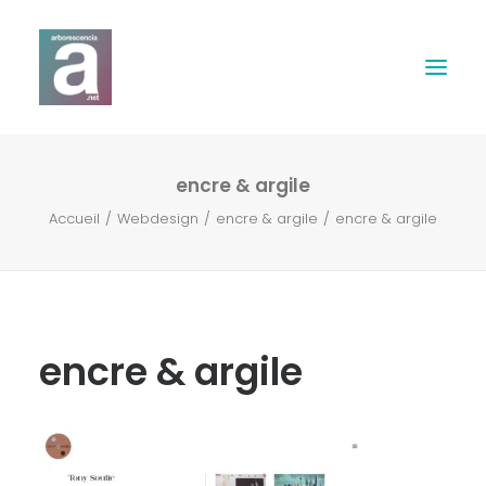
encre & argile
Expertises
Accueil
Webdesign
encre & argile
encre & argile
Webdesign
Print
Musique & Son
encre & argile
Contact