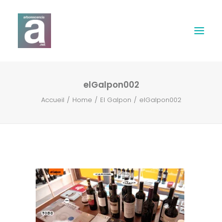
elGalpon002
Expertises
Accueil
Home
El Galpon
elGalpon002
Webdesign
Print
Musique & Son
Contact