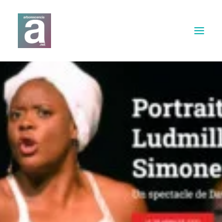
Expertises
Webdesign
Print
Musique & Son
Contact