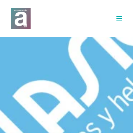
Expertises
Webdesign
Print
Musique & Son
Contact